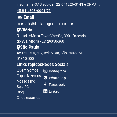
inscrita na OAB sob o n. 22.041226-3141 e CNPJ n. 
45.841.303/0001-75
.
Email
 contato@furtadoguerini.com.br
Vitória
R. Judite Maria Tovar Varejão, 390 - Enseada 
do Suá, Vitória - ES, 29050-360
São Paulo
Av. Paulista, 302, Bela Vista, São Paulo - SP, 
01310-000
Links rápidos
Redes Sociais
Quem Somos
Instagram
O que fazemos
WhatsApp
Nosso time
Facebook
Seja FG
LinkedIn
Blog
Onde estamos