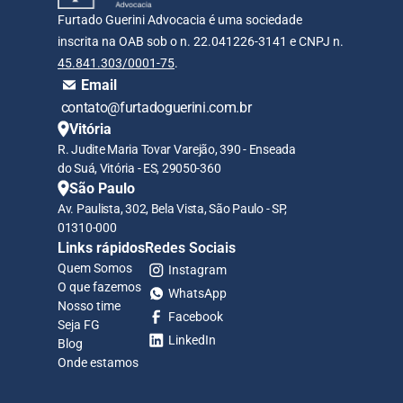
Furtado Guerini Advocacia é uma sociedade 
inscrita na OAB sob o n. 22.041226-3141 e CNPJ n. 
45.841.303/0001-75
.
Email
 contato@furtadoguerini.com.br
Vitória
R. Judite Maria Tovar Varejão, 390 - Enseada 
do Suá, Vitória - ES, 29050-360
São Paulo
Av. Paulista, 302, Bela Vista, São Paulo - SP, 
01310-000
Links rápidos
Redes Sociais
Quem Somos
Instagram
O que fazemos
WhatsApp
Nosso time
Facebook
Seja FG
LinkedIn
Blog
Onde estamos