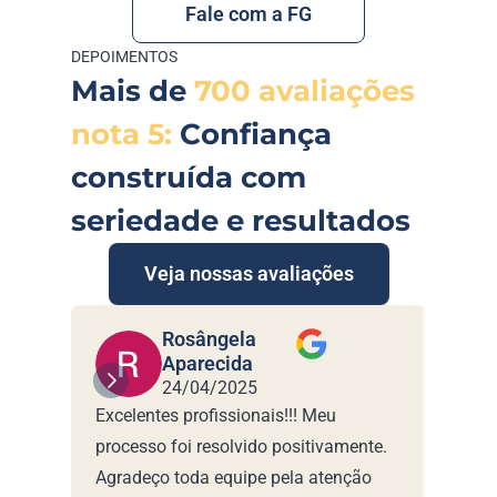
Fale com a FG
DEPOIMENTOS
Mais de 
700 avaliações 
nota 5:
 Confiança 
construída com 
seriedade e resultados
Veja nossas avaliações
Rosângela 
Aparecida
24/04/2025
Excelentes profissionais!!! Meu 
São p
processo foi resolvido positivamente. 
Tudo d
Agradeço toda equipe pela atenção 
realiz