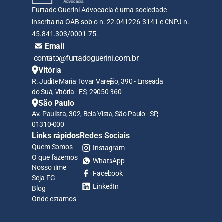
Furtado Guerini Advocacia é uma sociedade 
inscrita na OAB sob o n. 22.041226-3141 e CNPJ n. 
45.841.303/0001-75
.
Email
 contato@furtadoguerini.com.br
Vitória
R. Judite Maria Tovar Varejão, 390 - Enseada 
do Suá, Vitória - ES, 29050-360
São Paulo
Av. Paulista, 302, Bela Vista, São Paulo - SP, 
01310-000
Links rápidos
Redes Sociais
Quem Somos
Instagram
O que fazemos
WhatsApp
Nosso time
Facebook
Seja FG
LinkedIn
Blog
Onde estamos